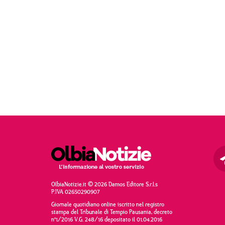
OlbiaNotizie.it © 2026 Damos Editore S.r.l.s
P.IVA 02650290907
Giornale quotidiano online iscritto nel registro
stampa del Tribunale di Tempio Pausania, decreto
n°1/2016 V.G. 248/16 depositato il 01.04.2016