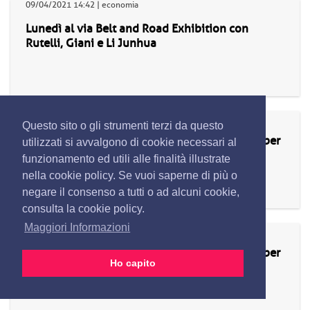
09/04/2021 14:42 | economia
Lunedì al via Belt and Road Exhibition con
Rutelli, Giani e Li Junhua
09/04/2021 14:41 | politica
Questo sito o gli strumenti terzi da questo
Polizia: Mattarella, 'Repubblica riconoscente per
utilizzati si avvalgono di cookie necessari al
opera al servizio delle Istituzioni' (2)
funzionamento ed utili alle finalità illustrate
nella cookie policy. Se vuoi saperne di più o
negare il consenso a tutti o ad alcuni cookie,
consulta la cookie policy.
Maggiori Informazioni
09/04/2021 14:41 | politica
Polizia: Mattarella, 'Repubblica riconoscente per
Ho capito
opera al servizio delle Istituzioni'