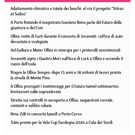
Adattamento climatico e tutela dei boschi: al via il progetto “Silvas
et Saltos”
A Porto Rotondo il magistrato Gaetano Bono parla del futuro della
giustizia e del Csm
Olbia, notte di furti durante il concerto di Jovanotti: raffica di auto
devastate e svaligiate
Asl Gallura e Mater Olbia in sinergia per i protocolli assistenziali
Jovanotti agita i Quattro Mori sull'Arca di Lorè a Olbia e accende il
cuore dell'isola
Riapre la Olbia-Tempio: dopo 13 anni e 18 milioni di lavori pronta
la strada di Monte Pino
A Olbia prorogati i monitoraggi per il futuro tunnel sottomarino:
limitazioni sulle sopraelevate
Stretta sui controlli in aeroporto a Olbia, sequestrati caviale,
contanti e sabbia rubata
Nina Zilli in concerto lunedì a Porto Cervo
Tutto pronto per la Vela Cup Sardegna 2026 a Cala dei Sardi