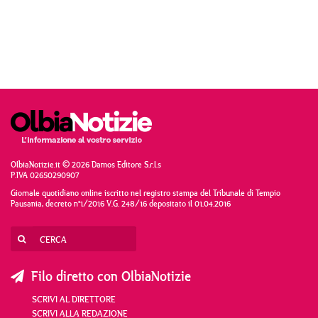
OlbiaNotizie.it © 2026 Damos Editore S.r.l.s
P.IVA 02650290907
Giornale quotidiano online iscritto nel registro stampa del Tribunale di Tempio
Pausania, decreto n°1/2016 V.G. 248/16 depositato il 01.04.2016
Filo diretto con OlbiaNotizie
SCRIVI AL DIRETTORE
SCRIVI ALLA REDAZIONE