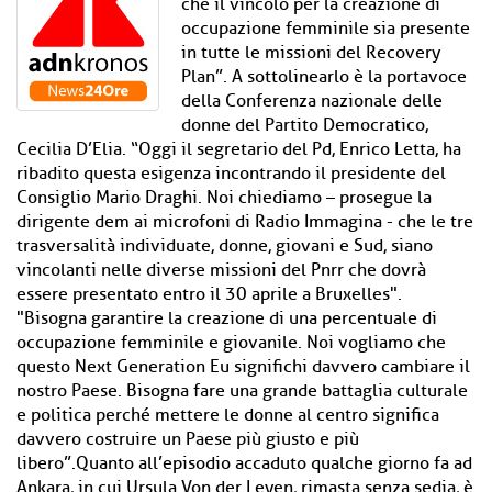
che il vincolo per la creazione di
occupazione femminile sia presente
in tutte le missioni del Recovery
Plan”. A sottolinearlo è la portavoce
della Conferenza nazionale delle
donne del Partito Democratico,
Cecilia D’Elia. “Oggi il segretario del Pd, Enrico Letta, ha
ribadito questa esigenza incontrando il presidente del
Consiglio Mario Draghi. Noi chiediamo – prosegue la
dirigente dem ai microfoni di Radio Immagina - che le tre
trasversalità individuate, donne, giovani e Sud, siano
vincolanti nelle diverse missioni del Pnrr che dovrà
essere presentato entro il 30 aprile a Bruxelles".
"Bisogna garantire la creazione di una percentuale di
occupazione femminile e giovanile. Noi vogliamo che
questo Next Generation Eu significhi davvero cambiare il
nostro Paese. Bisogna fare una grande battaglia culturale
e politica perché mettere le donne al centro significa
davvero costruire un Paese più giusto e più
libero”.Quanto all’episodio accaduto qualche giorno fa ad
Ankara, in cui Ursula Von der Leyen, rimasta senza sedia, è