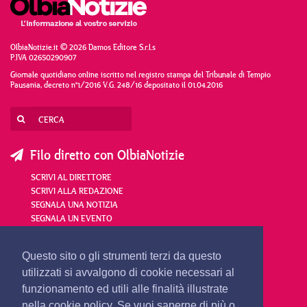
OlbiaNotizie.it © 2026 Damos Editore S.r.l.s
P.IVA 02650290907
Giornale quotidiano online iscritto nel registro stampa del Tribunale di Tempio
Pausania, decreto n°1/2016 V.G. 248/16 depositato il 01.04.2016
Filo diretto con OlbiaNotizie
SCRIVI AL DIRETTORE
SCRIVI ALLA REDAZIONE
SEGNALA UNA NOTIZIA
SEGNALA UN EVENTO
redazione@olbianotizie.it
Questo sito o gli strumenti terzi da questo
utilizzati si avvalgono di cookie necessari al
funzionamento ed utili alle finalità illustrate
nella cookie policy. Se vuoi saperne di più o