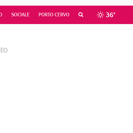
36°
O
SOCIALE
PORTO CERVO
DEO