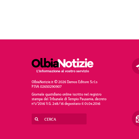
OlbiaNotizie.it © 2026 Damos Editore S.r.l.s
P.IVA 02650290907
Giornale quotidiano online iscritto nel registro
stampa del Tribunale di Tempio Pausania, decreto
n°1/2016 V.G. 248/16 depositato il 01.04.2016