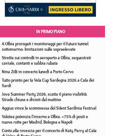
IN PRIMO PIANO
A Olbia prorogati i monitoraggi per il futuro tunnel
sottomarino: limitazioni sulle sopraelevate
Stretta sui controlli in aeroporto a Olbia, sequestrati
caviale, contanti e sabbia rubata
Nina Zilli in concerto lunedì a Porto Cervo
Tutto pronto per la Vela Cup Sardegna 2026 a Cala dei
Sardi
Jova Summer Party 2026, scatta il piano viabilità.
Strade chiuse e divieti dal mattino
Aggius vince la scommessa del Silent Sardinia Festival
Volotea potenzia l'inverno a Olbia: +75% di posti e
nuove rotte per Madrid, Bologna e Napoli
Conto alla rovescia per il concerto di Katy Perry al Cala