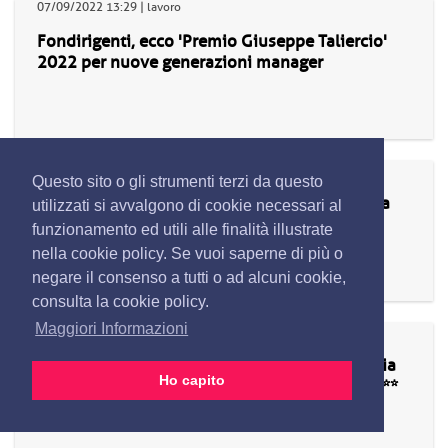
07/09/2022 13:29 | lavoro
Fondirigenti, ecco 'Premio Giuseppe Taliercio'
2022 per nuove generazioni manager
07/09/2022 13:23 | cronaca
Questo sito o gli strumenti terzi da questo
Milano: incendio in azienda chimica, indaga la
utilizzati si avvalgono di cookie necessari al
procura di Lodi, pm sul posto
funzionamento ed utili alle finalità illustrate
nella cookie policy. Se vuoi saperne di più o
negare il consenso a tutti o ad alcuni cookie,
consulta la cookie policy.
Maggiori Informazioni
07/09/2022 13:19 | economia
**Energia: Dbrs, impressionanti progressi Italia
Ho capito
su diversificazione, cruciale impegno politico**