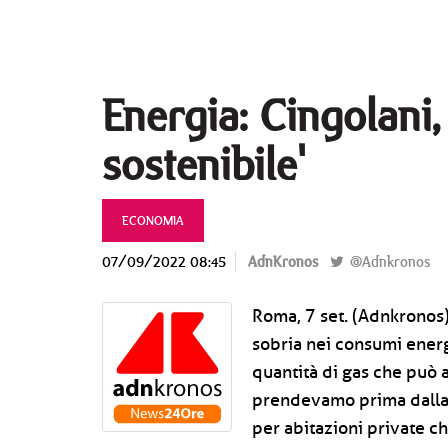
Energia: Cingolani
sostenibile'
ECONOMIA
07/09/2022 08:45
AdnKronos
@Adnkronos
Roma, 7 set. (Adnkronos) 
sobria nei consumi energe
quantità di gas che può a
prendevamo prima dalla 
per abitazioni private c