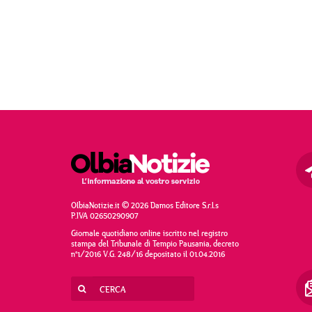
OlbiaNotizie.it © 2026 Damos Editore S.r.l.s
P.IVA 02650290907
Giornale quotidiano online iscritto nel registro
stampa del Tribunale di Tempio Pausania, decreto
n°1/2016 V.G. 248/16 depositato il 01.04.2016