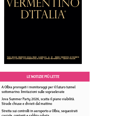
LE NOTIZIE PIÙ LETTE
A Olbia prorogati i monitoraggi per il futuro tunnel
sottomarino: limitazioni sulle sopraelevate
Jova Summer Party 2026, scatta il piano viabilità.
Strade chiuse e divieti dal mattino
Stretta sui controlli in aeroporto a Olbia, sequestrati
caviale, contanti e sabbia rubata