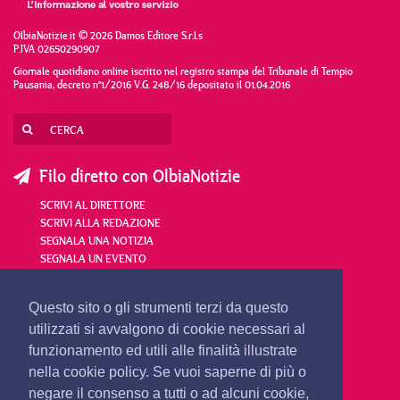
OlbiaNotizie.it © 2026 Damos Editore S.r.l.s
P.IVA 02650290907
Giornale quotidiano online iscritto nel registro stampa del Tribunale di Tempio
Pausania, decreto n°1/2016 V.G. 248/16 depositato il 01.04.2016
Filo diretto con OlbiaNotizie
SCRIVI AL DIRETTORE
SCRIVI ALLA REDAZIONE
SEGNALA UNA NOTIZIA
SEGNALA UN EVENTO
redazione@olbianotizie.it
Questo sito o gli strumenti terzi da questo
utilizzati si avvalgono di cookie necessari al
funzionamento ed utili alle finalità illustrate
nella cookie policy. Se vuoi saperne di più o
negare il consenso a tutti o ad alcuni cookie,