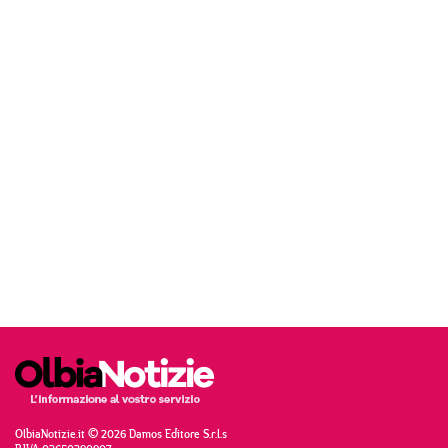
OlbiaNotizie.it © 2026 Damos Editore S.r.l.s