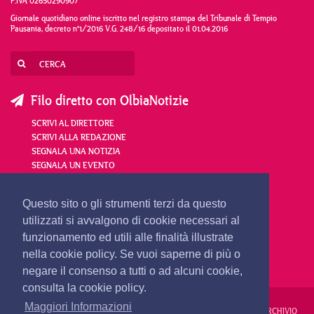
P.IVA 02650290907
Giornale quotidiano online iscritto nel registro stampa del Tribunale di Tempio
Pausania, decreto n°1/2016 V.G. 248/16 depositato il 01.04.2016
Filo diretto con OlbiaNotizie
SCRIVI AL DIRETTORE
SCRIVI ALLA REDAZIONE
SEGNALA UNA NOTIZIA
SEGNALA UN EVENTO
redazione@olbianotizie.it
Questo sito o gli strumenti terzi da questo
utilizzati si avvalgono di cookie necessari al
funzionamento ed utili alle finalità illustrate
nella cookie policy. Se vuoi saperne di più o
negare il consenso a tutti o ad alcuni cookie,
consulta la cookie policy.
Maggiori Informazioni
REDAZIONE
PUBBLICITÀ
PRIVACY E COOKIES
NOTE LEGALI
ARCHIVIO