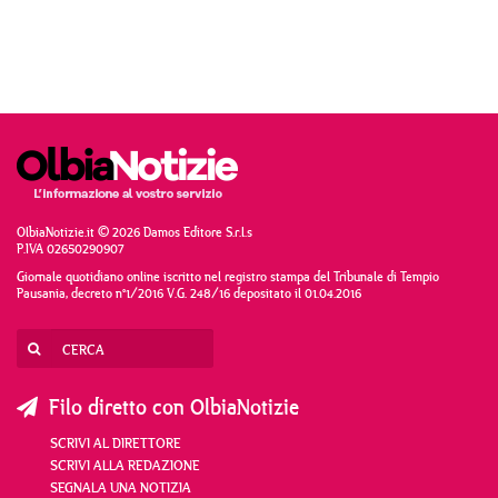
OlbiaNotizie.it © 2026 Damos Editore S.r.l.s
P.IVA 02650290907
Giornale quotidiano online iscritto nel registro stampa del Tribunale di Tempio
Pausania, decreto n°1/2016 V.G. 248/16 depositato il 01.04.2016
Filo diretto con OlbiaNotizie
SCRIVI AL DIRETTORE
SCRIVI ALLA REDAZIONE
SEGNALA UNA NOTIZIA