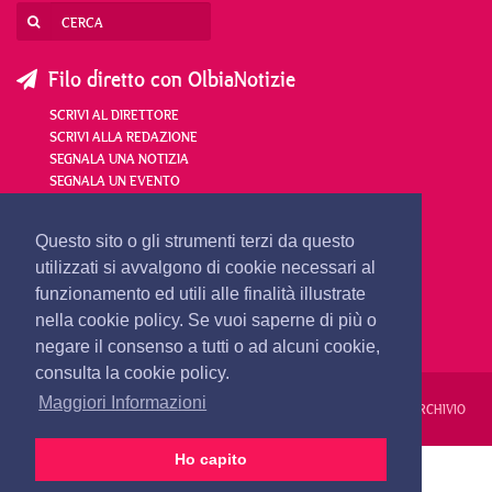
Filo diretto con OlbiaNotizie
SCRIVI AL DIRETTORE
SCRIVI ALLA REDAZIONE
SEGNALA UNA NOTIZIA
SEGNALA UN EVENTO
redazione@olbianotizie.it
Questo sito o gli strumenti terzi da questo
utilizzati si avvalgono di cookie necessari al
funzionamento ed utili alle finalità illustrate
nella cookie policy. Se vuoi saperne di più o
negare il consenso a tutti o ad alcuni cookie,
consulta la cookie policy.
Maggiori Informazioni
REDAZIONE
PUBBLICITÀ
PRIVACY E COOKIES
NOTE LEGALI
ARCHIVIO
Ho capito
PRIMA PAGINA
24 ORE
VIDEO