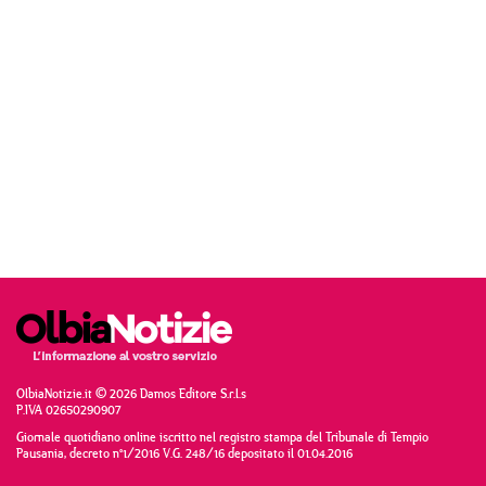
OlbiaNotizie.it © 2026 Damos Editore S.r.l.s
P.IVA 02650290907
Giornale quotidiano online iscritto nel registro stampa del Tribunale di Tempio
Pausania, decreto n°1/2016 V.G. 248/16 depositato il 01.04.2016