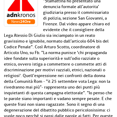
"Stamattina ho presentato una
denuncia formale all’autorita’
giudiziaria presso il commissariato
di polizia, sezione San Giovanni, a
Firenze. Dal video appare chiaro ed
evidente che il consigliere della
Lega Alessio Di Giulio sia inciampato in un reato
gravissimo e ignobile, normato dall’articolo 604 bis del
Codice Penale". Così Arturo Scotto, coordinatore di
Articolo Uno, su Fb. "La norma punisce 'chi propaganda
idee fondate sulla superiorità e sull’odio razziale o
etnico, ovvero istiga a commettere o commette atti di
discriminazione per motivi razziali, etnici, nazionali o
religiosi'. Quell’espressione nei confronti della donna
della Comunità Rom - "il 25 settembre vota Lega: non la
rivedranno mai più”- rappresenta uno dei punti più
inquietanti di questa campagna elettorale". "Io penso che
le parole siano importanti e vadano sempre pesate. E che
queste frasi non siano ragazzate. Sono il segno di una
degenerazione del dibattito pubblico pericolosissima: ci
vuole poco perché si passi dalle parole ai fatti. Per queste