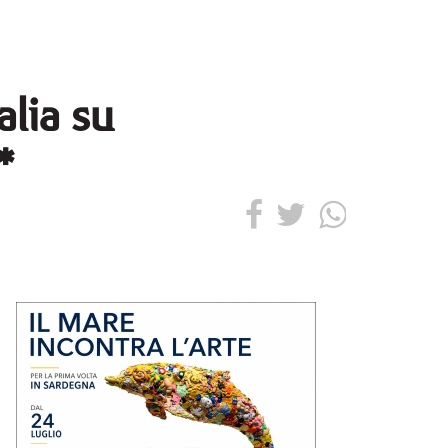
alia su
*