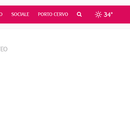
34°
O
SOCIALE
PORTO CERVO
DEO