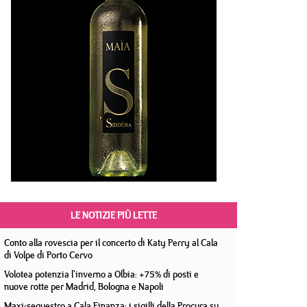
LE NOTIZIE PIÙ LETTE
Conto alla rovescia per il concerto di Katy Perry al Cala
di Volpe di Porto Cervo
Volotea potenzia l'inverno a Olbia: +75% di posti e
nuove rotte per Madrid, Bologna e Napoli
Maxi-sequestro a Cala Finanza: i sigilli della Procura su