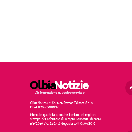
OlbiaNotizie.it © 2026 Damos Editore S.r.l.s
P.IVA 02650290907
Giornale quotidiano online iscritto nel registro
stampa del Tribunale di Tempio Pausania, decreto
n°1/2016 V.G. 248/16 depositato il 01.04.2016