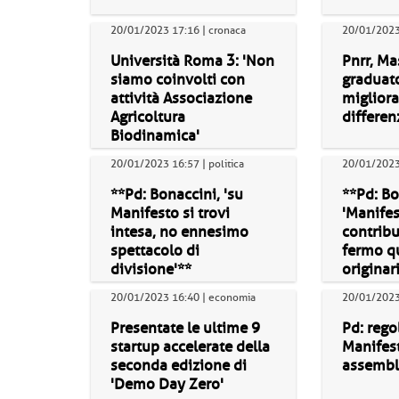
20/01/2023 17:16 | cronaca
20/01/2023 
Università Roma 3: 'Non
Pnrr, Ma
siamo coinvolti con
graduato
attività Associazione
miglior
Agricoltura
differen
Biodinamica'
20/01/2023 16:57 | politica
20/01/2023 
**Pd: Bonaccini, 'su
**Pd: Bo
Manifesto si trovi
'Manife
intesa, no ennesimo
contribu
spettacolo di
fermo q
divisione'**
originar
20/01/2023 16:40 | economia
20/01/2023 
Presentate le ultime 9
Pd: rego
startup accelerate della
Manifes
seconda edizione di
assemb
'Demo Day Zero'