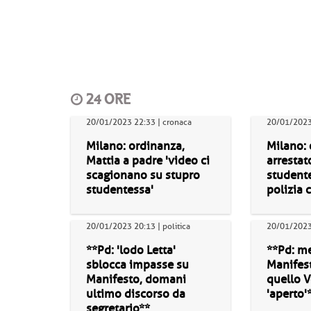
24 ORE
20/01/2023 22:33 | cronaca
20/01/2023
Milano: ordinanza,
Milano: 
Mattia a padre 'video ci
arrestat
scagionano su stupro
student
studentessa'
polizia ci
20/01/2023 20:13 | politica
20/01/2023 
**Pd: 'lodo Letta'
**Pd: me
sblocca impasse su
Manifes
Manifesto, domani
quello V
ultimo discorso da
'aperto'
segretario**