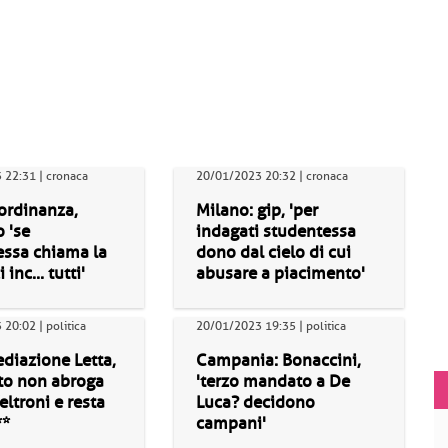
 22:31 | cronaca
20/01/2023 20:32 | cronaca
ordinanza,
Milano: gip, 'per
o 'se
indagati studentessa
essa chiama la
dono dal cielo di cui
 inc... tutti'
abusare a piacimento'
20:02 | politica
20/01/2023 19:35 | politica
diazione Letta,
Campania: Bonaccini,
to non abroga
'terzo mandato a De
eltroni e resta
Luca? decidono
**
campani'