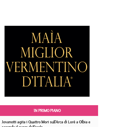
IN PRIMO PIANO
Jovanotti agita i Quattro Mori sull'Arca di Lorè a Olbia e