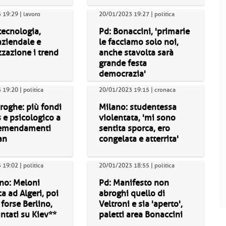
19:29 | lavoro
20/01/2023 19:27 | politica
tecnologia,
Pd: Bonaccini, 'primarie
aziendale e
le facciamo solo noi,
zzazione i trend
anche stavolta sarà
grande festa
democrazia'
19:20 | politica
20/01/2023 19:15 | cronaca
roghe: più fondi
Milano: studentessa
 e psicologico a
violentata, 'mi sono
 emendamenti
sentita sporca, ero
an
congelata e atterrita'
19:02 | politica
20/01/2023 18:55 | politica
no: Meloni
Pd: Manifesto non
 ad Algeri, poi
abroghi quello di
 forse Berlino,
Veltroni e sia 'aperto',
ntati su Kiev**
paletti area Bonaccini