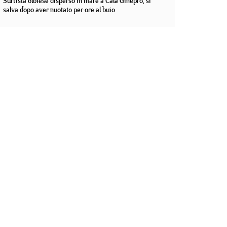
Surfista olbiese disperso in mare a Cala Ginepro, si
salva dopo aver nuotato per ore al buio