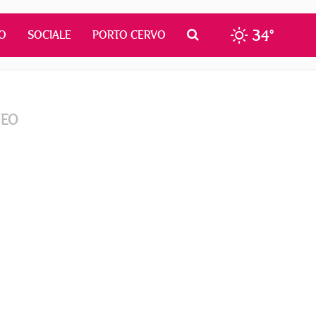
34°
O
SOCIALE
PORTO CERVO
DEO