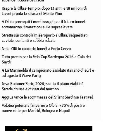
accende il cuore dell'isola
Riapre la Olbia-Tempio: dopo 13 anni e 18 milioni di
lavori pronta la strada di Monte Pino
A Olbia prorogati i monitoraggi per il futuro tunnel
sottomarino: limitazioni sulle sopraelevate
Stretta sui controlli in aeroporto a Olbia, sequestrati
caviale, contanti e sabbia rubata
Nina Zilli in concerto lunedì a Porto Cervo
Tutto pronto per la Vela Cup Sardegna 2026 a Cala dei
Sardi
A La Marinedda il campionato assoluto italiano di surf e
ad agosto il Wave Party
Jova Summer Party 2026, scatta il piano viabilità.
Strade chiuse e divieti dal mattino
Aggius vince la scommessa del Silent Sardinia Festival
Volotea potenzia l'inverno a Olbia: +75% di posti e
nuove rotte per Madrid, Bologna e Napoli