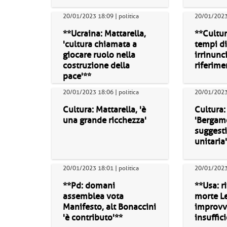
20/01/2023 18:09 | politica
20/01/2023 
**Ucraina: Mattarella,
**Cultur
'cultura chiamata a
tempi dif
giocare ruolo nella
irrinunc
costruzione della
riferime
pace'**
20/01/2023 18:06 | politica
20/01/2023 
Cultura: Mattarella, 'è
Cultura:
una grande ricchezza'
'Bergamo
suggesti
unitaria'
20/01/2023 18:01 | politica
20/01/2023 
**Pd: domani
**Usa: r
assemblea vota
morte Le
Manifesto, alt Bonaccini
improvv
'è contributo'**
insuffic