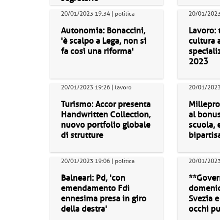
20/01/2023 19:34 | politica
20/01/2023 
Autonomia: Bonaccini,
Lavoro: 
'è scalpo a Lega, non si
cultura 
fa così una riforma'
speciali
2023
20/01/2023 19:26 | lavoro
20/01/2023 
Turismo: Accor presenta
Millepro
Handwritten Collection,
al bonus
nuovo portfolio globale
scuola,
di strutture
bipartis
20/01/2023 19:06 | politica
20/01/2023 
Balneari: Pd, 'con
**Gover
emendamento Fdi
domenica
ennesima presa in giro
Svezia e
della destra'
occhi pu