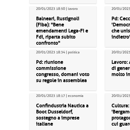
20/01/2023 18:50 | lavoro
20/01/2023 
Balneari, Rustignoli
Pd: Cecc
(Fiba): "Bene
'Democra
emendamenti Lega-Fi e
che unis
Fdi, riparta subito
indietro
confronto"
20/01/2023 18:34 | politica
20/01/2023 
Pd: riunione
Lavoro: 
commissione
di gener
congresso, domani voto
molto in
su regole in assemblea
20/01/2023 18:17 | economia
20/01/2023 
Confindustria Nautica a
Cultura:
Boot Dusseldorf,
'Bergamo
sostegno a imprese
protagon
italiane
cui guar