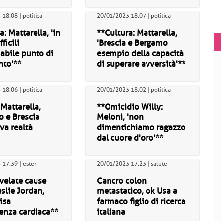
18:08 | politica
20/01/2023 18:07 | politica
a: Mattarella, 'in
**Cultura: Mattarella,
ficili
'Brescia e Bergamo
iabile punto di
esempio della capacità
nto'**
di superare avversità'**
18:06 | politica
20/01/2023 18:02 | politica
 Mattarella,
**Omicidio Willy:
 e Brescia
Meloni, 'non
va realtà
dimentichiamo ragazzo
dal cuore d'oro'**
17:39 | esteri
20/01/2023 17:23 | salute
ivelate cause
Cancro colon
slie Jordan,
metastatico, ok Usa a
isa
farmaco figlio di ricerca
ienza cardiaca**
italiana