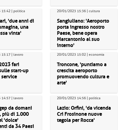
15:42 | politica
20/01/2023 15:36 | cultura
ari, 'due anni di
Sangiuliano: 'Aeroporto
mmagina, una
porta ingresso nostro
sa vinta'
Paese, bene opera
Marcantonio al suo
interno'
15:17 | lavoro
20/01/2023 15:02 | economia
2023 fari
Troncone, 'puntiamo a
sulle start-up
crescita aeroporto
 service
promuovendo cultura e
arte'
14:57 | lavoro
20/01/2023 14:56 | politica
igep da domani
Lazio: Orfini, 'da vicenda
, più di 1.000
Cri Frosinone nuove
l 'dolce'
tegola per Rocca'
nti da 34 Paesi