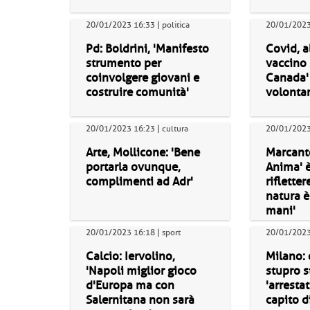
20/01/2023 16:33 | politica
20/01/2023 
Pd: Boldrini, 'Manifesto
Covid, al
strumento per
vaccino 
coinvolgere giovani e
Canada'
costruire comunità'
volontar
20/01/2023 16:23 | cultura
20/01/2023 
Arte, Mollicone: 'Bene
Marcant
portarla ovunque,
Anima' è
complimenti ad Adr'
riflette
natura è
mani'
20/01/2023 16:18 | sport
20/01/2023
Calcio: Iervolino,
Milano:
'Napoli miglior gioco
stupro s
d'Europa ma con
'arresta
Salernitana non sarà
capito d