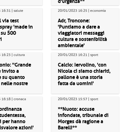
d'urgenza**
16:31 | salute
20/01/2023 16:25 | economia
 via test
Adr, Troncone:
spray 'made in
'Puntiamo a dare a
 su 500
viaggiatori messaggi
i
cultura e sostenibilità
ambientale'
16:23 | cultura
20/01/2023 16:21 | sport
onio: ''Grande
Calcio: Iervolino, 'con
 invito a
Nicola ci siamo chiariti,
re su quanto
pallone è una storia
 nelle nostre
fatta da uomini'
 16:18 | cronaca
20/01/2023 15:57 | sport
 ordinanza
**Nuoto: accuse
tudentessa,
infondate, tribunale di
ti per hanno
Morges dà ragione a
isvalore azioni'
Barelli**