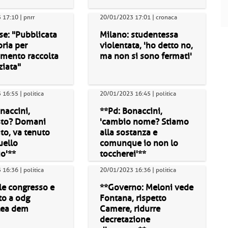
17:10 | pnrr
20/01/2023 17:01 | cronaca
se: "Pubblicata
Milano: studentessa
ria per
violentata, 'ho detto no,
amento raccolta
ma non si sono fermati'
ziata"
16:55 | politica
20/01/2023 16:45 | politica
naccini,
**Pd: Bonaccini,
sto? Domani
'cambio nome? Stiamo
to, va tenuto
alla sostanza e
uello
comunque io non lo
io'**
toccherei'**
16:36 | politica
20/01/2023 16:36 | politica
le congresso e
**Governo: Meloni vede
to a odg
Fontana, rispetto
lea dem
Camere, ridurre
decretazione