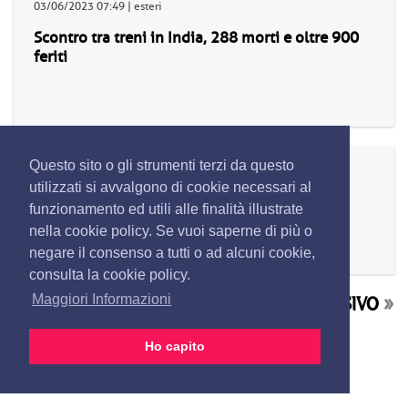
03/06/2023 07:49 | esteri
Scontro tra treni in India, 288 morti e oltre 900
feriti
03/06/2023 07:07 | esteri
Questo sito o gli strumenti terzi da questo
**India: scontro fra treni, saliti a 288 i morti,
utilizzati si avvalgono di cookie necessari al
oltre 900 i feriti**
funzionamento ed utili alle finalità illustrate
nella cookie policy. Se vuoi saperne di più o
negare il consenso a tutti o ad alcuni cookie,
consulta la cookie policy.
«
GIORNO PRECEDENTE
|
GIORNO SUCCESSIVO
»
Maggiori Informazioni
Ho capito