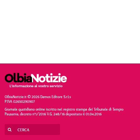
OlbiaNotizie.it © 2026 Damos Editore S.r.l.s
P.IVA 02650290907
Giornale quotidiano online iscritto nel registro stampa del Tribunale di Tempio
Pausania, decreto n°1/2016 V.G. 248/16 depositato il 01.04.2016