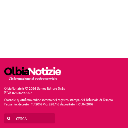
OlbiaNotizie.it © 2026 Damos Editore S.r.l.s
P.IVA 02650290907
Giornale quotidiano online iscritto nel registro stampa del Tribunale di Tempio
Pausania, decreto n°1/2016 V.G. 248/16 depositato il 01.04.2016