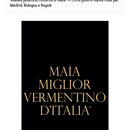
Volotea potenzia l'inverno a Olbia: +75% di posti e nuove rotte per
Madrid, Bologna e Napoli