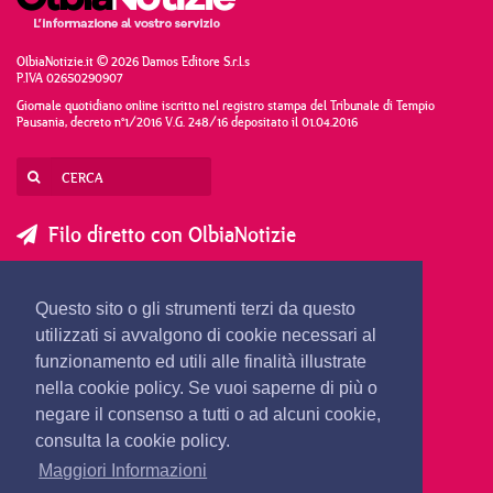
OlbiaNotizie.it © 2026 Damos Editore S.r.l.s
P.IVA 02650290907
Giornale quotidiano online iscritto nel registro stampa del Tribunale di Tempio
Pausania, decreto n°1/2016 V.G. 248/16 depositato il 01.04.2016
Filo diretto con OlbiaNotizie
SCRIVI AL DIRETTORE
SCRIVI ALLA REDAZIONE
Questo sito o gli strumenti terzi da questo
SEGNALA UNA NOTIZIA
SEGNALA UN EVENTO
utilizzati si avvalgono di cookie necessari al
funzionamento ed utili alle finalità illustrate
nella cookie policy. Se vuoi saperne di più o
redazione@olbianotizie.it
negare il consenso a tutti o ad alcuni cookie,
consulta la cookie policy.
Maggiori Informazioni