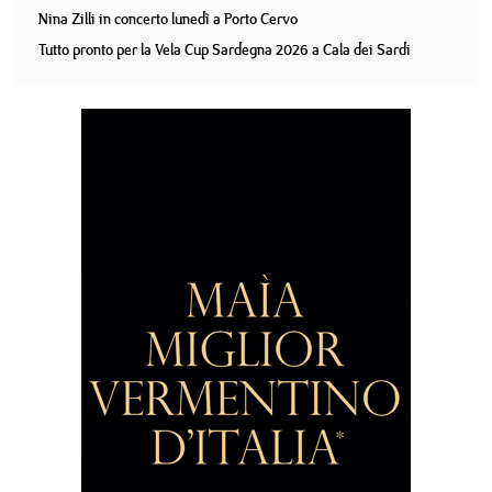
Nina Zilli in concerto lunedì a Porto Cervo
Tutto pronto per la Vela Cup Sardegna 2026 a Cala dei Sardi