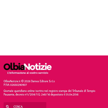
OlbiaNotizie.it © 2026 Damos Editore S.r.l.s
P.IVA 02650290907
Giornale quotidiano online iscritto nel registro stampa del Tribunale di Tempio
Pausania, decreto n°1/2016 V.G. 248/16 depositato il 01.04.2016