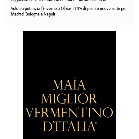
Volotea potenzia l'inverno a Olbia: +75% di posti e nuove rotte per
Madrid, Bologna e Napoli