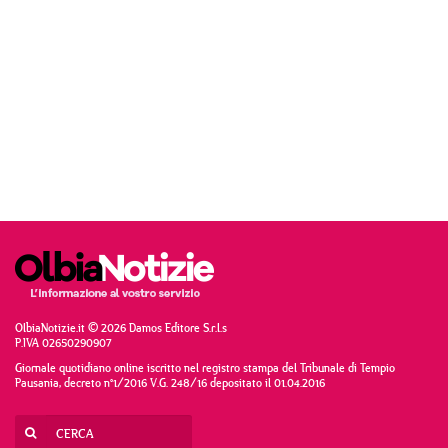
OlbiaNotizie.it © 2026 Damos Editore S.r.l.s
P.IVA 02650290907
Giornale quotidiano online iscritto nel registro stampa del Tribunale di Tempio
Pausania, decreto n°1/2016 V.G. 248/16 depositato il 01.04.2016