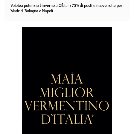
Volotea potenzia l'inverno a Olbia: +75% di posti e nuove rotte per
Madrid, Bologna e Napoli