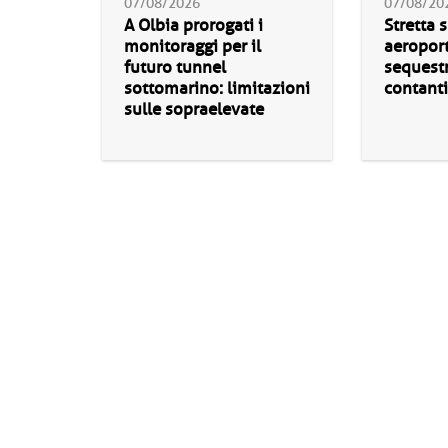
07/08/2026
07/08/20
A Olbia prorogati i
Stretta s
monitoraggi per il
aeroport
futuro tunnel
sequestr
sottomarino: limitazioni
contanti
sulle sopraelevate