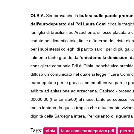
OLBIA.
Sembrava che la
bufera sulle parole pronun
dall'eurodeputato del Pdl Laura Comi
circa le tragi
famiglia di brasiliani ad Arzachena, si fosse placata e 
cadute nel dimenticatoio, finite all'interno del triste el
per i suoi stessi colleghi di partito sardi, per di più g
talmente tanto grande da "
chiederne la dimissioni d
consigliere comunale Pdl di Olbia, nonché vice preside
diffuso un comunicato nel quale si legge: "Lara Comi 
eurodeputato per le gravissime ed offensive parole pro
adibita ad abitazione ad Arzachena. Capisco - prosegu
30000,00 (trentamila/00) al mese, tanto percepisce l'eu
molto lontana da quella tragica che attualmente viviam
dignità della Sardegna intera.
Per quanto ci riguarda è
Tags:
olbia
laura comi eurodeputato pdl
pietro 