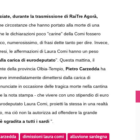
ciate, durante la trasmissione di RaiTre Agorà,
che circostanze che hanno portato alla morte di una
che le dichiarazioni poco "carine" della Comi fossero
enco, numerosissimo, di frasi dette tanto per dire. Invece,
alluresi, le affermazioni di Laura Comi hanno un peso
alla carica di eurodeputato
". Questa mattina, il
nte della provincia Olbia-Tempio,
Pietro Carzedda
ha
deve immediatamente dimettersi dalla carica di
nunciate in occasione delle tragica morte nella cantina
e la nota stampa - che vivere con uno stipendio di euro
rodeputato Laura Comi, proietti la stessa in una realtà
o, ma ciò non la autorizza ad offendere la grande
 sgradita a tutti i sardi
".
carzedda
dimissioni laura comi
alluvione sardegna