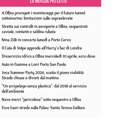
LE NOTIZIE PIÙ LETTE
A Olbia prorogati i monitoraggi per il futuro tunnel
sottomarino: limitazioni sulle sopraelevate
Stretta sui controlli in aeroporto a Olbia, sequestrati
caviale, contanti e sabbia rubata
Nina Zilli in concerto lunedì a Porto Cervo
Il Cala di Volpe approda all'Harry's bar di Londra
Disservizio idrico a Olbia mercoledì 10 aprile, ecco dove
Auto in fiamme a Loiri Porto San Paolo
Jova Summer Party 2026, scatta il piano viabilità.
Strade chiuse e divieti dal mattino
"Un arcipelago senza plastica": dal 2018 al servizio
dell'ambiente
Nave merci "pericolosa" sotto sequestro a Olbia
Esce fuori strada sulla Palau- Santa Teresa Gallura