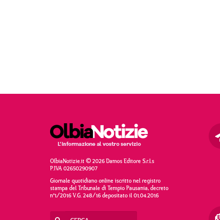
OlbiaNotizie.it © 2026 Damos Editore S.r.l.s
P.IVA 02650290907
Giornale quotidiano online iscritto nel registro
stampa del Tribunale di Tempio Pausania, decreto
n°1/2016 V.G. 248/16 depositato il 01.04.2016