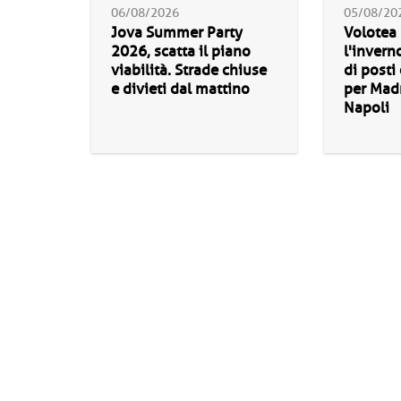
06/08/2026
05/08/20
Jova Summer Party
Volotea
2026, scatta il piano
l'invern
viabilità. Strade chiuse
di posti
e divieti dal mattino
per Madr
Napoli