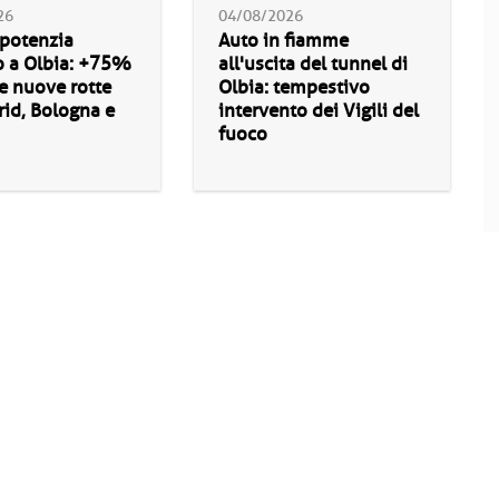
26
04/08/2026
 potenzia
Auto in fiamme
o a Olbia: +75%
all'uscita del tunnel di
 e nuove rotte
Olbia: tempestivo
id, Bologna e
intervento dei Vigili del
fuoco