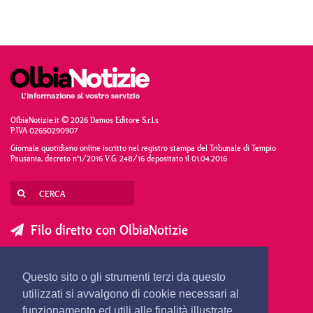
OlbiaNotizie.it © 2026 Damos Editore S.r.l.s
P.IVA 02650290907
Giornale quotidiano online iscritto nel registro stampa del Tribunale di Tempio
Pausania, decreto n°1/2016 V.G. 248/16 depositato il 01.04.2016
Filo diretto con OlbiaNotizie
SCRIVI AL DIRETTORE
SCRIVI ALLA REDAZIONE
Questo sito o gli strumenti terzi da questo
SEGNALA UNA NOTIZIA
SEGNALA UN EVENTO
utilizzati si avvalgono di cookie necessari al
funzionamento ed utili alle finalità illustrate