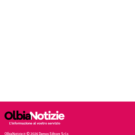
OlbiaNotizie.it © 2026 Damos Editore S.r.l.s