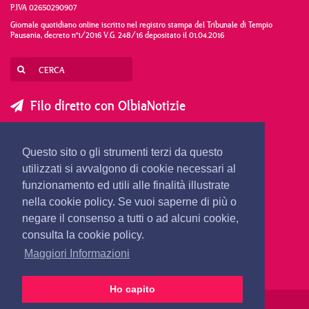
P.IVA 02650290907
Giornale quotidiano online iscritto nel registro stampa del Tribunale di Tempio
Pausania, decreto n°1/2016 V.G. 248/16 depositato il 01.04.2016
Filo diretto con OlbiaNotizie
SCRIVI AL DIRETTORE
SCRIVI ALLA REDAZIONE
Questo sito o gli strumenti terzi da questo
SEGNALA UNA NOTIZIA
SEGNALA UN EVENTO
utilizzati si avvalgono di cookie necessari al
funzionamento ed utili alle finalità illustrate
nella cookie policy. Se vuoi saperne di più o
redazione@olbianotizie.it
negare il consenso a tutti o ad alcuni cookie,
consulta la cookie policy.
Maggiori Informazioni
Ho capito