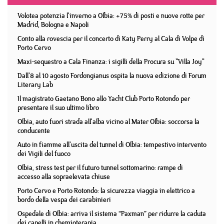
Volotea potenzia l'inverno a Olbia: +75% di posti e nuove rotte per
Madrid, Bologna e Napoli
Conto alla rovescia per il concerto di Katy Perry al Cala di Volpe di
Porto Cervo
Maxi-sequestro a Cala Finanza: i sigilli della Procura su "Villa Joy"
Dall'8 al 10 agosto Fordongianus ospita la nuova edizione di Forum
Literary Lab
Il magistrato Gaetano Bono allo Yacht Club Porto Rotondo per
presentare il suo ultimo libro
Olbia, auto fuori strada all'alba vicino al Mater Olbia: soccorsa la
conducente
Auto in fiamme all'uscita del tunnel di Olbia: tempestivo intervento
dei Vigili del fuoco
Olbia, stress test per il futuro tunnel sottomarino: rampe di
accesso alla sopraelevata chiuse
Porto Cervo e Porto Rotondo: la sicurezza viaggia in elettrico a
bordo della vespa dei carabinieri
Ospedale di Olbia: arriva il sistema “Paxman” per ridurre la caduta
dei capelli in chemioterapia