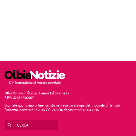
OlbiaNotizie.it © 2026 Damos Editore S.r.l.s
P.IVA 02650290907
Giornale quotidiano online iscritto nel registro stampa del Tribunale di Tempio
Pausania, decreto n°1/2016 V.G. 248/16 depositato il 01.04.2016