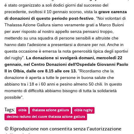
è stato organizzato a soli dodici giorni dal successo del
precedente, svoltosi il 10 gennaio scorso, vista la
grave carenza
di donazioni di questo periodo post-festivo
. "Noi volontari di
Thalassa Azione Gallura siamo veramente grati a Marco Buioni
per aver risposto al nostro appello senza pensarci troppo,
mettendo su una squadra di persone sensibili e altruiste che
hanno dato l'adesione a presentarsi a donare per noi. Anche in
questa occasione è emersa la nota generosità tipica degli sportivi
del rugby".
La donazione si svolgerà domani, mercoledì 22
gennaio, nel Centro Donazioni dell'Ospedale Giovanni Paolo
II in Olbia, dalle ore 8.15 alle ore 13.
"Ricordiamo che la
donazione è aperta a tutte le persone in buona salute che
abbiano tra i 18 e i 60 anni e pesino almeno 50 chili. In questo
momento di difficoltà abbiamo bisogno di tutta la solidarietà
possibile".
Tags:
olbia
thalassa azione gallura
olbia rugby
decimo raduno del cuore thalassa azione gallura
© Riproduzione non consentita senza l'autorizzazione