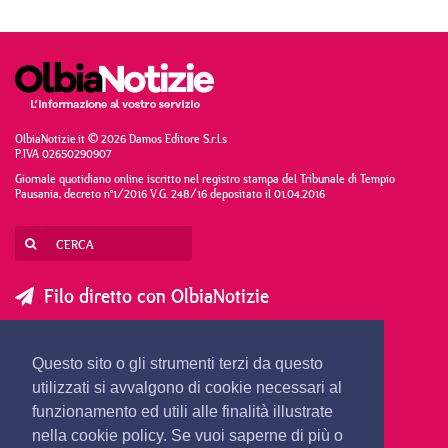
OlbiaNotizie.it © 2026 Damos Editore S.r.l.s
P.IVA 02650290907
Giornale quotidiano online iscritto nel registro stampa del Tribunale di Tempio
Pausania, decreto n°1/2016 V.G. 248/16 depositato il 01.04.2016
Filo diretto con OlbiaNotizie
SCRIVI AL DIRETTORE
SCRIVI ALLA REDAZIONE
Questo sito o gli strumenti terzi da questo
SEGNALA UNA NOTIZIA
SEGNALA UN EVENTO
utilizzati si avvalgono di cookie necessari al
funzionamento ed utili alle finalità illustrate
nella cookie policy. Se vuoi saperne di più o
redazione@olbianotizie.it