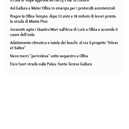
Il Cala di Volpe approda all'Harry's bar di Londra
Asl Gallura e Mater Olbia in sinergia per i protocolli assistenziali
Riapre la Olbia-Tempio: dopo 13 anni e 18 milioni di lavori pronta
la strada di Monte Pino
Jovanotti agita i Quattro Mori sull'Arca di Lorè a Olbia e accende il
cuore dell'isola
Adattamento climatico e tutela dei boschi: al via il progetto “Silvas
et Saltos”
Nave merci "pericolosa" sotto sequestro a Olbia
Esce fuori strada sulla Palau- Santa Teresa Gallura