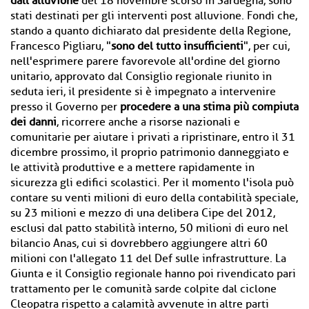
dall'alluvione
del 18 novembre scorso in Sardegna, sono
stati destinati per gli interventi post alluvione. Fondi che,
stando a quanto dichiarato dal presidente della Regione,
Francesco Pigliaru, "
sono del tutto insufficienti
", per cui,
nell'esprimere parere favorevole all'ordine del giorno
unitario, approvato dal Consiglio regionale riunito in
seduta ieri, il presidente si è impegnato a intervenire
presso il Governo per
procedere a una stima più compiuta
dei danni
, ricorrere anche a risorse nazionali e
comunitarie per aiutare i privati a ripristinare, entro il 31
dicembre prossimo, il proprio patrimonio danneggiato e
le attività produttive e a mettere rapidamente in
sicurezza gli edifici scolastici. Per il momento l'isola può
contare su venti milioni di euro della contabilità speciale,
su 23 milioni e mezzo di una delibera Cipe del 2012,
esclusi dal patto stabilità interno, 50 milioni di euro nel
bilancio Anas, cui si dovrebbero aggiungere altri 60
milioni con l'allegato 11 del Def sulle infrastrutture. La
Giunta e il Consiglio regionale hanno poi rivendicato pari
trattamento per le comunità sarde colpite dal ciclone
Cleopatra rispetto a calamità avvenute in altre parti