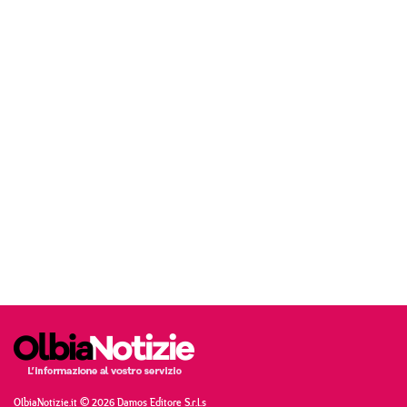
OlbiaNotizie.it © 2026 Damos Editore S.r.l.s