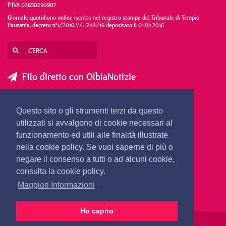
P.IVA 02650290907
Giornale quotidiano online iscritto nel registro stampa del Tribunale di Tempio
Pausania, decreto n°1/2016 V.G. 248/16 depositato il 01.04.2016
Filo diretto con OlbiaNotizie
SCRIVI AL DIRETTORE
SCRIVI ALLA REDAZIONE
Questo sito o gli strumenti terzi da questo
SEGNALA UNA NOTIZIA
SEGNALA UN EVENTO
utilizzati si avvalgono di cookie necessari al
funzionamento ed utili alle finalità illustrate
nella cookie policy. Se vuoi saperne di più o
redazione@olbianotizie.it
negare il consenso a tutti o ad alcuni cookie,
consulta la cookie policy.
Maggiori Informazioni
Ho capito