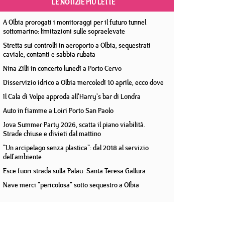
LE NOTIZIE PIÙ LETTE
A Olbia prorogati i monitoraggi per il futuro tunnel
sottomarino: limitazioni sulle sopraelevate
Stretta sui controlli in aeroporto a Olbia, sequestrati
caviale, contanti e sabbia rubata
Nina Zilli in concerto lunedì a Porto Cervo
Disservizio idrico a Olbia mercoledì 10 aprile, ecco dove
Il Cala di Volpe approda all'Harry's bar di Londra
Auto in fiamme a Loiri Porto San Paolo
Jova Summer Party 2026, scatta il piano viabilità.
Strade chiuse e divieti dal mattino
"Un arcipelago senza plastica": dal 2018 al servizio
dell'ambiente
Esce fuori strada sulla Palau- Santa Teresa Gallura
Nave merci "pericolosa" sotto sequestro a Olbia