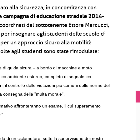
orato alla sicurezza, in concomitanza con
la
campagna di educazione stradale 2014-
coordinati dal sottotenente Ettore Marcucci,
a per insegnare agli studenti delle scuole di
per un approccio sicuro alla mobilità
volte agli studenti sono state rimodulate:
ve di guida sicura – a bordo di macchine e moto
tipico ambiente esterno, completo di segnaletica
ri, il controllo delle violazioni più comuni delle norme del
n la consegna della "multa morale".
ormativo affronteranno un esame, il cui superamento
o".
da di un ciclomotore, sotto la supervisione dei nostri