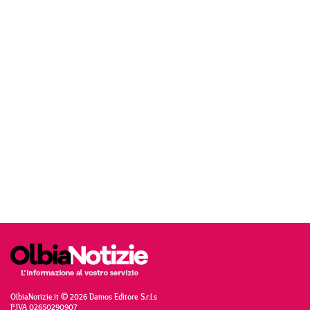
OlbiaNotizie.it © 2026 Damos Editore S.r.l.s
P.IVA 02650290907