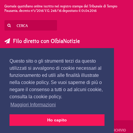
Giornale quotidiano online iscritto nel registro stampa del Tribunale di Tempio
Pausania, decreto n°1/2016 V.G. 248/16 depositato il 01.04.2016
Filo diretto con OlbiaNotizie
SCRIVI AL DIRETTORE
SCRIVI ALLA REDAZIONE
Questo sito o gli strumenti terzi da questo
SEGNALA UNA NOTIZIA
SEGNALA UN EVENTO
utilizzati si avvalgono di cookie necessari al
funzionamento ed utili alle finalità illustrate
nella cookie policy. Se vuoi saperne di più o
redazione@olbianotizie.it
negare il consenso a tutti o ad alcuni cookie,
consulta la cookie policy.
Maggiori Informazioni
Ho capito
REDAZIONE
PUBBLICITÀ
PRIVACY E COOKIES
NOTE LEGALI
ARCHIVIO