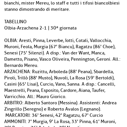
bianchi, mister Mereu, lo staff e tutti i tifosi biancolbiesi
stanno dimostrando di meritare.
TABELLINO
Olbia-Arzachena 2-1 | 30ª giornata
OLBIA: Aresti, Pinna, Leverbe, Iotti, Cotali, Vallocchia,
Muroni, Feola, Murgia (67' Biancu), Ragatzu (86' Choe),
Senesi (75' Silenzi). A disp.: Van der Want, Manca,
Dametto, Pisano, Vasco Oliveira, Pennington, Geroni. All.:
Bernardo Mereu.
ARZACHENA: Ruzittu, Arboleda (88' Peana), Sbardella,
Piroli, Trillò (88' Musto), Nuvoli, La Rosa (59' Bertoldi),
Casini (65' Lisai), Curcio, Vano, Sanna. A disp.: Cancelli,
Maestrelli, Peana, Esposito, Cardore, Aiana, Taufer,
Varricchio. All.: Mauro Giorico.
ARBITRO: Alberto Santoro (Messina). Assistenti: Andrea
Zingrillo (Seregno) e Roberto Avalos (Legnano).
MARCATORI: 36' Senesi, 42' Ragatzu, 67' Curcio
AMMONITI: 7' Murgia, 9' La Rosa, 33' Pinna, 61' Muroni,