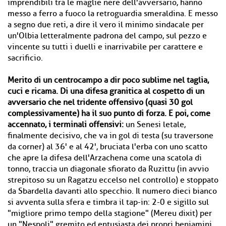
imprendibili tra le maglie nere dell'avversario, hanno
messo a ferro a fuoco la retroguardia smeraldina. E messo
a segno due reti, a dire il vero il minimo sindacale per
un'Olbia letteralmente padrona del campo, sul pezzo e
vincente su tutti i duelli e inarrivabile per carattere e
sacrificio.
Merito di un centrocampo a dir poco sublime nel taglia,
cuci e ricama. Di una difesa granitica al cospetto di un
avversario che nel tridente offensivo (quasi 30 gol
complessivamente) ha il suo punto di forza. E poi, come
accennato, i terminali offensivi:
un Senesi letale,
finalmente decisivo, che va in gol di testa (su traversone
da corner) al 36' e al 42', bruciata l'erba con uno scatto
che apre la difesa dell'Arzachena come una scatola di
tonno, traccia un diagonale sfiorato da Ruzittu (in avvio
strepitoso su un Ragatzu eccelso nel controllo) e stoppato
da Sbardella davanti allo specchio. Il numero dieci bianco
si avventa sulla sfera e timbra il tap-in: 2-0 e sigillo sul
"migliore primo tempo della stagione" (Mereu dixit) per
un "Nespoli" gremito ed entusiasta dei propri beniamini.