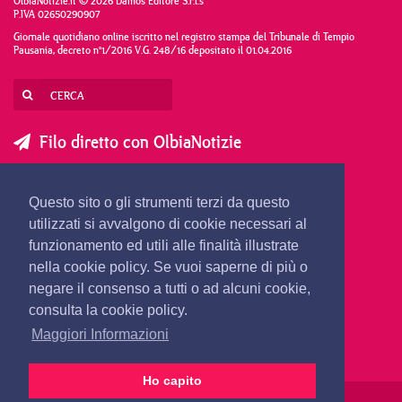
OlbiaNotizie.it © 2026 Damos Editore S.r.l.s
P.IVA 02650290907
Giornale quotidiano online iscritto nel registro stampa del Tribunale di Tempio
Pausania, decreto n°1/2016 V.G. 248/16 depositato il 01.04.2016
Filo diretto con OlbiaNotizie
SCRIVI AL DIRETTORE
SCRIVI ALLA REDAZIONE
Questo sito o gli strumenti terzi da questo
SEGNALA UNA NOTIZIA
SEGNALA UN EVENTO
utilizzati si avvalgono di cookie necessari al
funzionamento ed utili alle finalità illustrate
nella cookie policy. Se vuoi saperne di più o
redazione@olbianotizie.it
negare il consenso a tutti o ad alcuni cookie,
consulta la cookie policy.
Maggiori Informazioni
Ho capito