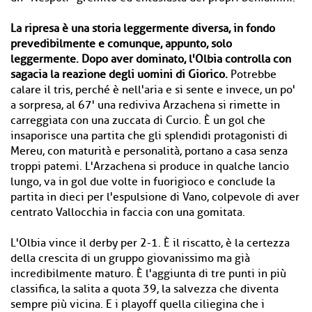
La ripresa è una storia leggermente diversa, in fondo
prevedibilmente e comunque, appunto, solo
leggermente. Dopo aver dominato, l'Olbia controlla con
sagacia la reazione degli uomini di Giorico.
Potrebbe
calare il tris, perché è nell'aria e si sente e invece, un po'
a sorpresa, al 67' una rediviva Arzachena si rimette in
carreggiata con una zuccata di Curcio. È un gol che
insaporisce una partita che gli splendidi protagonisti di
Mereu, con maturità e personalità, portano a casa senza
troppi patemi. L'Arzachena si produce in qualche lancio
lungo, va in gol due volte in fuorigioco e conclude la
partita in dieci per l'espulsione di Vano, colpevole di aver
centrato Vallocchia in faccia con una gomitata.
L'Olbia vince il derby per 2-1. È il riscatto, è la certezza
della crescita di un gruppo giovanissimo ma già
incredibilmente maturo. È l'aggiunta di tre punti in più
classifica, la salita a quota 39, la salvezza che diventa
sempre più vicina. E i playoff quella ciliegina che i