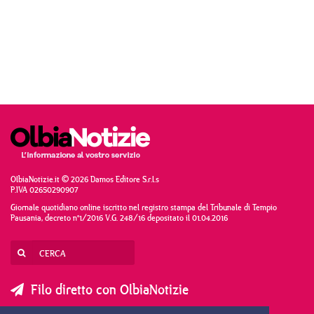
OlbiaNotizie.it © 2026 Damos Editore S.r.l.s
P.IVA 02650290907
Giornale quotidiano online iscritto nel registro stampa del Tribunale di Tempio
Pausania, decreto n°1/2016 V.G. 248/16 depositato il 01.04.2016
Filo diretto con OlbiaNotizie
SCRIVI AL DIRETTORE