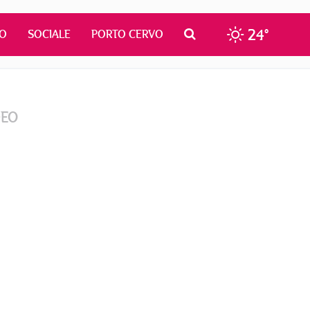
24°
MO
SOCIALE
PORTO CERVO
DEO