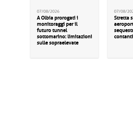
07/08/2026
07/08/20
A Olbia prorogati i
Stretta s
monitoraggi per il
aeroport
futuro tunnel
sequestr
sottomarino: limitazioni
contanti
sulle sopraelevate