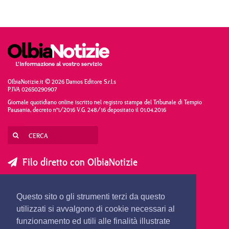
OlbiaNotizie.it © 2026 Damos Editore S.r.l.s
P.IVA 02650290907
Giornale quotidiano online iscritto nel registro stampa del Tribunale di Tempio
Pausania, decreto n°1/2016 V.G. 248/16 depositato il 01.04.2016
Filo diretto con OlbiaNotizie
SCRIVI AL DIRETTORE
SCRIVI ALLA REDAZIONE
Questo sito o gli strumenti terzi da questo
SEGNALA UNA NOTIZIA
SEGNALA UN EVENTO
utilizzati si avvalgono di cookie necessari al
funzionamento ed utili alle finalità illustrate