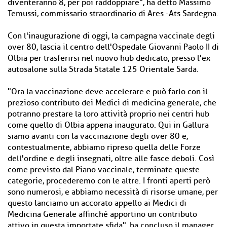
diventeranno 8, per poi raddoppiare", ha detto Massimo
Temussi, commissario straordinario di Ares -Ats Sardegna.
Con l'inaugurazione di oggi, la campagna vaccinale degli
over 80, lascia il centro dell'Ospedale Giovanni Paolo II di
Olbia per trasferirsi nel nuovo hub dedicato, presso l'ex
autosalone sulla Strada Statale 125 Orientale Sarda.
"Ora la vaccinazione deve accelerare e può farlo con il
prezioso contributo dei Medici di medicina generale, che
potranno prestare la loro attività proprio nei centri hub
come quello di Olbia appena inaugurato. Qui in Gallura
siamo avanti con la vaccinazione degli over 80 e,
contestualmente, abbiamo ripreso quella delle Forze
dell'ordine e degli insegnati, oltre alle fasce deboli. Così
come previsto dal Piano vaccinale, terminate queste
categorie, procederemo con le altre. I fronti aperti però
sono numerosi, e abbiamo necessità di risorse umane, per
questo lanciamo un accorato appello ai Medici di
Medicina Generale affinché apportino un contributo
attivo in questa importate sfida", ha concluso il manager