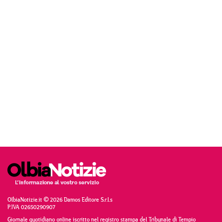
OlbiaNotizie.it © 2026 Damos Editore S.r.l.s
P.IVA 02650290907
Giornale quotidiano online iscritto nel registro stampa del Tribunale di Tempio