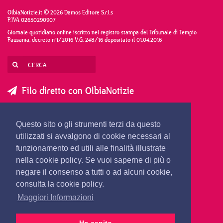
OlbiaNotizie.it © 2026 Damos Editore S.r.l.s
P.IVA 02650290907
Giornale quotidiano online iscritto nel registro stampa del Tribunale di Tempio
Pausania, decreto n°1/2016 V.G. 248/16 depositato il 01.04.2016
Filo diretto con OlbiaNotizie
SCRIVI AL DIRETTORE
SCRIVI ALLA REDAZIONE
Questo sito o gli strumenti terzi da questo
SEGNALA UNA NOTIZIA
SEGNALA UN EVENTO
utilizzati si avvalgono di cookie necessari al
funzionamento ed utili alle finalità illustrate
nella cookie policy. Se vuoi saperne di più o
redazione@olbianotizie.it
negare il consenso a tutti o ad alcuni cookie,
consulta la cookie policy.
Maggiori Informazioni