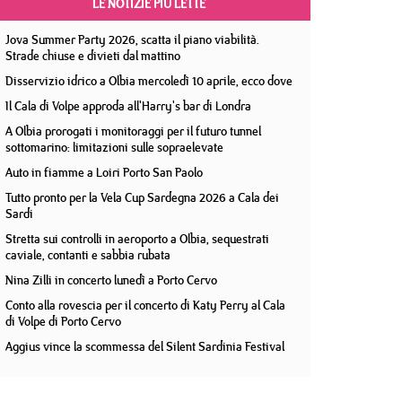
LE NOTIZIE PIÙ LETTE
Jova Summer Party 2026, scatta il piano viabilità.
Strade chiuse e divieti dal mattino
Disservizio idrico a Olbia mercoledì 10 aprile, ecco dove
Il Cala di Volpe approda all'Harry's bar di Londra
A Olbia prorogati i monitoraggi per il futuro tunnel
sottomarino: limitazioni sulle sopraelevate
Auto in fiamme a Loiri Porto San Paolo
Tutto pronto per la Vela Cup Sardegna 2026 a Cala dei
Sardi
Stretta sui controlli in aeroporto a Olbia, sequestrati
caviale, contanti e sabbia rubata
Nina Zilli in concerto lunedì a Porto Cervo
Conto alla rovescia per il concerto di Katy Perry al Cala
di Volpe di Porto Cervo
Aggius vince la scommessa del Silent Sardinia Festival