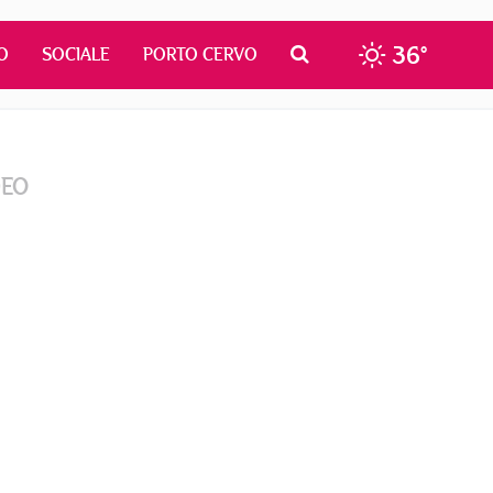
36°
O
SOCIALE
PORTO CERVO
DEO