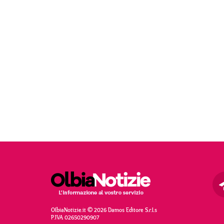
OlbiaNotizie.it © 2026 Damos Editore S.r.l.s
P.IVA 02650290907