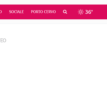
36°
O
SOCIALE
PORTO CERVO
DEO