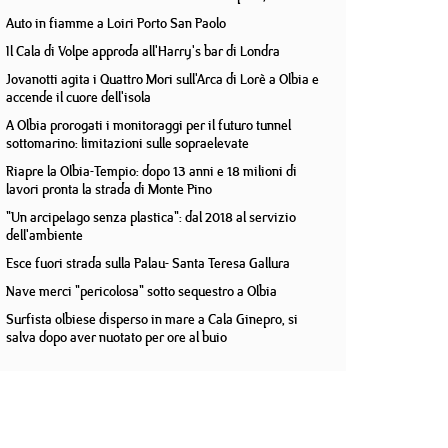
Auto in fiamme a Loiri Porto San Paolo
Il Cala di Volpe approda all'Harry's bar di Londra
Jovanotti agita i Quattro Mori sull'Arca di Lorè a Olbia e
accende il cuore dell'isola
A Olbia prorogati i monitoraggi per il futuro tunnel
sottomarino: limitazioni sulle sopraelevate
Riapre la Olbia-Tempio: dopo 13 anni e 18 milioni di
lavori pronta la strada di Monte Pino
"Un arcipelago senza plastica": dal 2018 al servizio
dell'ambiente
Esce fuori strada sulla Palau- Santa Teresa Gallura
Nave merci "pericolosa" sotto sequestro a Olbia
Surfista olbiese disperso in mare a Cala Ginepro, si
salva dopo aver nuotato per ore al buio