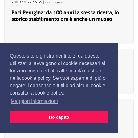
20/01/2022 15:39 | economia
Baci Perugina: da 100 anni la stessa ricetta, lo
storico stabilimento ora è anche un museo
20/01/2022 15:36 | politica
Questo sito o gli strumenti terzi da questo
Quirinale: incontro tra Conte e Salvini
utilizzati si avvalgono di cookie necessari al
funzionamento ed utili alle finalità illustrate
nella cookie policy. Se vuoi saperne di più o
negare il consenso a tutti o ad alcuni cookie,
consulta la cookie policy.
Maggiori Informazioni
20/01/2022 15:24 | sport
Arriva 'Il Giro dei Venti', regata e corsa in bici
Ho capito
insieme per la prima volta