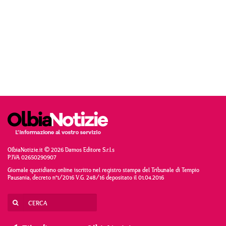
OlbiaNotizie.it © 2026 Damos Editore S.r.l.s
P.IVA 02650290907
Giornale quotidiano online iscritto nel registro stampa del Tribunale di Tempio
Pausania, decreto n°1/2016 V.G. 248/16 depositato il 01.04.2016