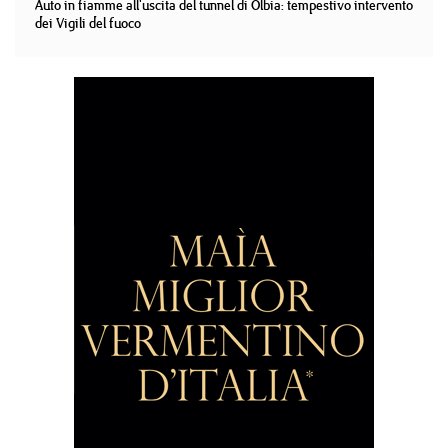
Auto in fiamme all'uscita del tunnel di Olbia: tempestivo intervento
dei Vigili del fuoco