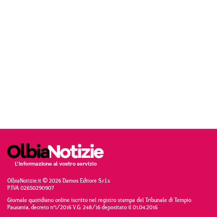
OlbiaNotizie.it © 2026 Damos Editore S.r.l.s
P.IVA 02650290907
Giornale quotidiano online iscritto nel registro stampa del Tribunale di Tempio
Pausania, decreto n°1/2016 V.G. 248/16 depositato il 01.04.2016