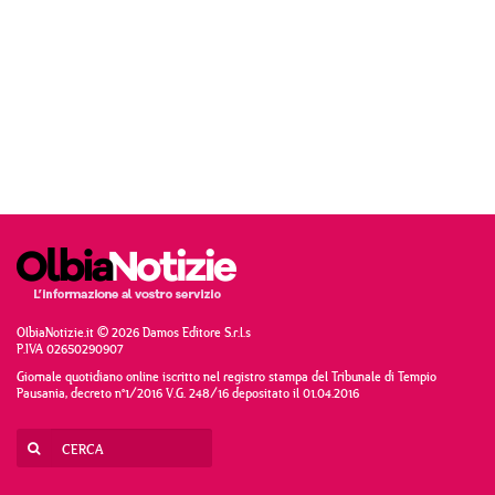
OlbiaNotizie.it © 2026 Damos Editore S.r.l.s
P.IVA 02650290907
Giornale quotidiano online iscritto nel registro stampa del Tribunale di Tempio
Pausania, decreto n°1/2016 V.G. 248/16 depositato il 01.04.2016