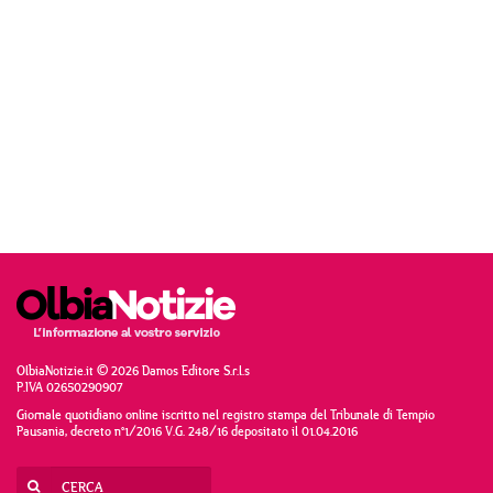
OlbiaNotizie.it © 2026 Damos Editore S.r.l.s
P.IVA 02650290907
Giornale quotidiano online iscritto nel registro stampa del Tribunale di Tempio
Pausania, decreto n°1/2016 V.G. 248/16 depositato il 01.04.2016