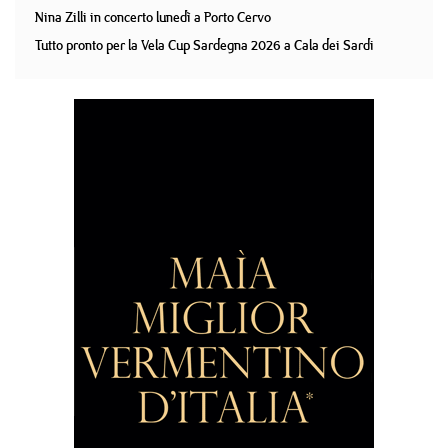
Nina Zilli in concerto lunedì a Porto Cervo
Tutto pronto per la Vela Cup Sardegna 2026 a Cala dei Sardi