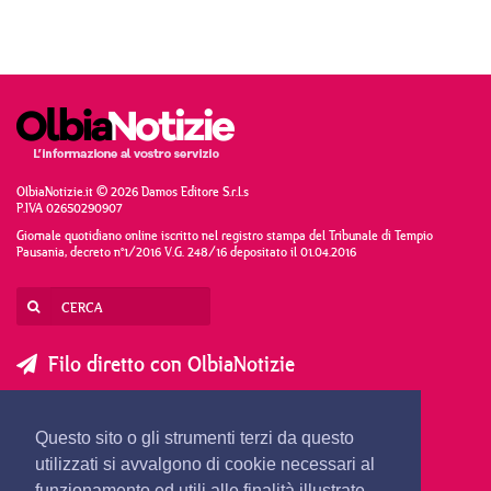
OlbiaNotizie.it © 2026 Damos Editore S.r.l.s
P.IVA 02650290907
Giornale quotidiano online iscritto nel registro stampa del Tribunale di Tempio
Pausania, decreto n°1/2016 V.G. 248/16 depositato il 01.04.2016
Filo diretto con OlbiaNotizie
SCRIVI AL DIRETTORE
SCRIVI ALLA REDAZIONE
Questo sito o gli strumenti terzi da questo
SEGNALA UNA NOTIZIA
SEGNALA UN EVENTO
utilizzati si avvalgono di cookie necessari al
funzionamento ed utili alle finalità illustrate