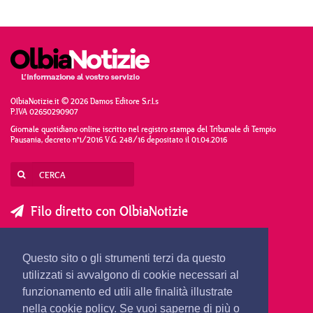
OlbiaNotizie.it © 2026 Damos Editore S.r.l.s
P.IVA 02650290907
Giornale quotidiano online iscritto nel registro stampa del Tribunale di Tempio
Pausania, decreto n°1/2016 V.G. 248/16 depositato il 01.04.2016
Filo diretto con OlbiaNotizie
SCRIVI AL DIRETTORE
SCRIVI ALLA REDAZIONE
Questo sito o gli strumenti terzi da questo
SEGNALA UNA NOTIZIA
SEGNALA UN EVENTO
utilizzati si avvalgono di cookie necessari al
funzionamento ed utili alle finalità illustrate
nella cookie policy. Se vuoi saperne di più o