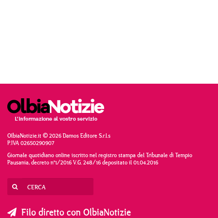
OlbiaNotizie.it © 2026 Damos Editore S.r.l.s
P.IVA 02650290907
Giornale quotidiano online iscritto nel registro stampa del Tribunale di Tempio
Pausania, decreto n°1/2016 V.G. 248/16 depositato il 01.04.2016
Filo diretto con OlbiaNotizie