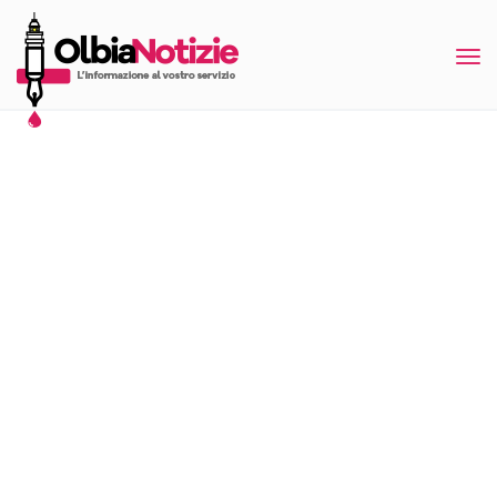
Tog
nav