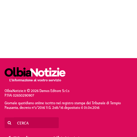
OlbiaNotizie.it © 2026 Damos Editore S.r.l.s
P.IVA 02650290907
Giornale quotidiano online iscritto nel registro stampa del Tribunale di Tempio
Pausania, decreto n°1/2016 V.G. 248/16 depositato il 01.04.2016