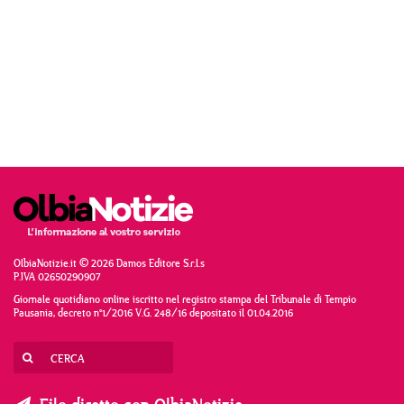
OlbiaNotizie.it © 2026 Damos Editore S.r.l.s
P.IVA 02650290907
Giornale quotidiano online iscritto nel registro stampa del Tribunale di Tempio
Pausania, decreto n°1/2016 V.G. 248/16 depositato il 01.04.2016