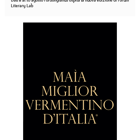
Dall'8 al 10 agosto Fordongianus ospita la nuova edizione di Forum
Literary Lab