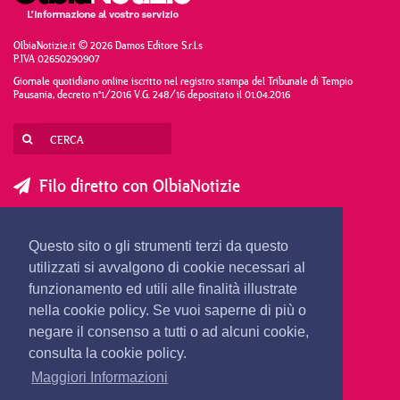
OlbiaNotizie.it © 2026 Damos Editore S.r.l.s
P.IVA 02650290907
Giornale quotidiano online iscritto nel registro stampa del Tribunale di Tempio
Pausania, decreto n°1/2016 V.G. 248/16 depositato il 01.04.2016
Filo diretto con OlbiaNotizie
SCRIVI AL DIRETTORE
SCRIVI ALLA REDAZIONE
Questo sito o gli strumenti terzi da questo
SEGNALA UNA NOTIZIA
SEGNALA UN EVENTO
utilizzati si avvalgono di cookie necessari al
funzionamento ed utili alle finalità illustrate
nella cookie policy. Se vuoi saperne di più o
redazione@olbianotizie.it
negare il consenso a tutti o ad alcuni cookie,
consulta la cookie policy.
Maggiori Informazioni