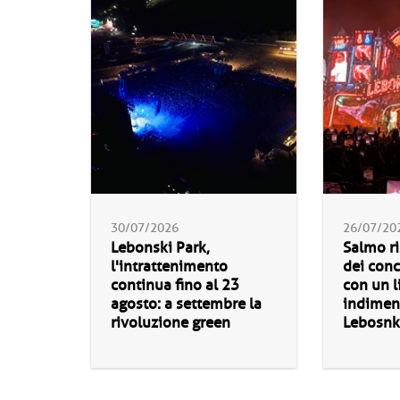
30/07/2026
26/07/20
Lebonski Park,
Salmo ri
l'intrattenimento
dei conc
continua fino al 23
con un l
agosto: a settembre la
indiment
rivoluzione green
Lebosnk