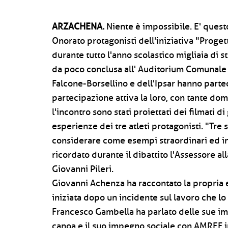
ARZACHENA.
Niente è impossibile. E' quest
Onorato protagonisti dell'iniziativa "Progett
durante tutto l'anno scolastico migliaia di s
da poco conclusa all' Auditorium Comunale 
Falcone-Borsellino e dell'Ipsar hanno partec
partecipazione attiva la loro, con tante do
l'incontro sono stati proiettati dei filmati 
esperienze dei tre atleti protagonisti. "Tre 
considerare come esempi straordinari ed in
ricordato durante il dibattito l'Assessore al
Giovanni Pileri.
Giovanni Achenza ha raccontato la propria
iniziata dopo un incidente sul lavoro che lo h
Francesco Gambella ha parlato delle sue i
canoa e il suo impegno sociale con AMREF in 