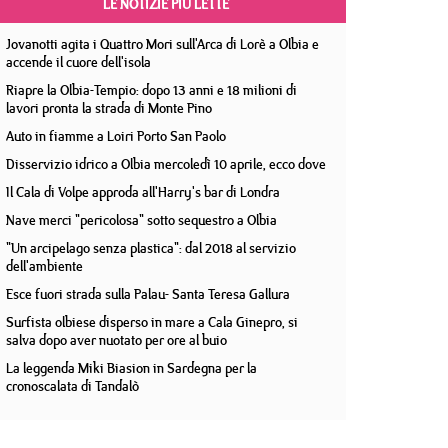
LE NOTIZIE PIÙ LETTE
Jovanotti agita i Quattro Mori sull'Arca di Lorè a Olbia e
accende il cuore dell'isola
Riapre la Olbia-Tempio: dopo 13 anni e 18 milioni di
lavori pronta la strada di Monte Pino
Auto in fiamme a Loiri Porto San Paolo
Disservizio idrico a Olbia mercoledì 10 aprile, ecco dove
Il Cala di Volpe approda all'Harry's bar di Londra
Nave merci "pericolosa" sotto sequestro a Olbia
"Un arcipelago senza plastica": dal 2018 al servizio
dell'ambiente
Esce fuori strada sulla Palau- Santa Teresa Gallura
Surfista olbiese disperso in mare a Cala Ginepro, si
salva dopo aver nuotato per ore al buio
La leggenda Miki Biasion in Sardegna per la
cronoscalata di Tandalò