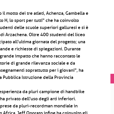
o il motto dei tre atleti, Achenza, Gambella e
o H, lo sport per tutti" che ha coinvolto
tudenti delle scuole superiori galluresi e si è
di Arzachena. Oltre 400 studenti del liceo
ipato all'ultima giornata del progetto; una
mande e richieste di spiegazioni. Durante
di grande impatto che hanno raccontato le
storie di grande rilevanza sociale e da
segnamenti soprattutto per i giovani", ha
la Pubblica Istruzione della Provincia
 esperienza da pluri campione di handbike
a privato dell'uso degli arti inferiori.
mprese da pluri-recordman mondiale in
Africa. Jeff Onorato infine ha coinvolto gli