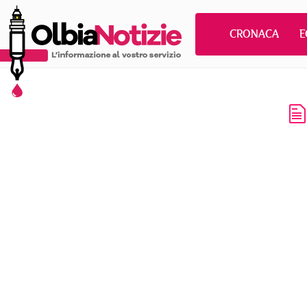
CRONACA
E