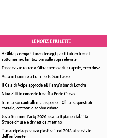
LE NOTIZIE PIÙ LETTE
A Olbia prorogati i monitoraggi per il futuro tunnel
sottomarino: limitazioni sulle sopraelevate
Disservizio idrico a Olbia mercoledì 10 aprile, ecco dove
Auto in fiamme a Loiri Porto San Paolo
Il Cala di Volpe approda all'Harry's bar di Londra
Nina Zilli in concerto lunedì a Porto Cervo
Stretta sui controlli in aeroporto a Olbia, sequestrati
caviale, contanti e sabbia rubata
Jova Summer Party 2026, scatta il piano viabilità.
Strade chiuse e divieti dal mattino
"Un arcipelago senza plastica": dal 2018 al servizio
dell'ambiente